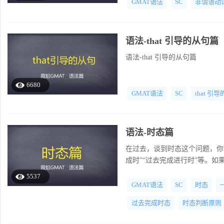
GMAT语法
SC
非谓语动
语法-that 引导的从句篇
语法-that 引导的从句篇
6680
GMAT语法
SC
that 引
语法-时态篇
在过去，谈到时态这个问题，你
成时”“过去完成进行时”等。如
5537
GMAT语法
SC
时态
过去完成时态
时态判断原则