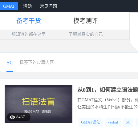
GMAT
活动
常见问题
备考干货
模考测评
想知道的都在这里
了解最真实的自己
SC
标签下的17篇内容
从0到1，如何建立语法
在GMAT语文（Verbal）部分
让美国的本科生们也痛不欲生的变态题目
子改错”。散落民间，有好事者称
8437
GMAT语法
verbal
SC