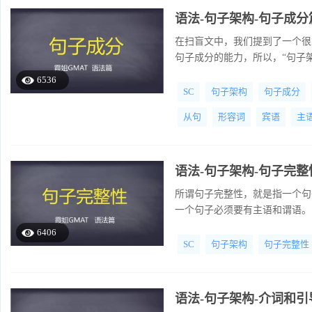
语法-句子架构-句子成分
在扫盲文中，我们提到了一个很
句子成分的能力，所以，“句子架
6536
SC
句子架构
句子成分
从句
形容词
宾语
主
语法-句子架构-句子完整
所谓句子完整性，就是指一个句
一个句子必须要有主语和谓语。
6406
SC
句子架构
句子完整性
语法-句子架构-介词和引