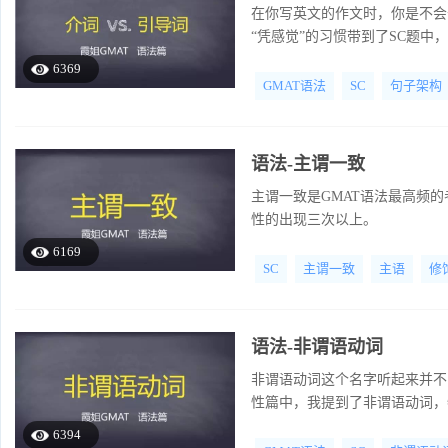
在你写英文的作文时，你是不会
“凭感觉”的习惯带到了SC题中
6369
GMAT语法
SC
句子架构
语法-主谓一致
主谓一致是GMAT语法最高频
性的出现三次以上。
6169
SC
主谓一致
主语
修
语法-非谓语动词
非谓语动词这个名字听起来并不陌
性篇中，我提到了非谓语动词，
谓语动词常常和动词放在一起考
6394