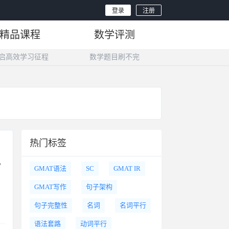
登录
注册
精品课程
数学评测
启高效学习征程
数学题目刷不完
热门标签
常
GMAT语法
SC
GMAT IR
GMAT写作
句子架构
句子完整性
名词
名词平行
语法套路
动词平行