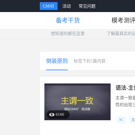
GMAT
活动
常见问题
备考干货
模考测
想知道的都在这里
了解最真实的
倒装原则
标签下的1篇内容
语法-
主谓一致
性的出现
6166
SC
主