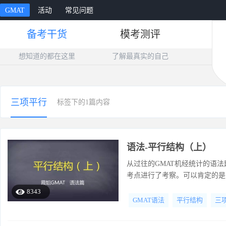
GMAT
活动
常见问题
备考干货
模考测评
想知道的都在这里
了解最真实的自己
三项平行
标签下的1篇内容
语法-平行结构（上）
从过往的GMAT机经统计的语
考点进行了考察。可以肯定的是
8343
GMAT语法
平行结构
三